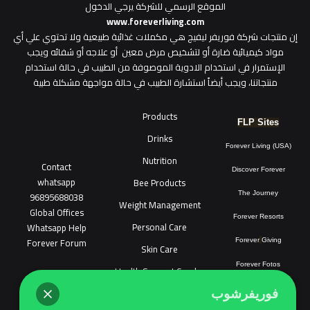
الموقع الرسمي للشركة يرجي الدخول
www.foreverliving.com
​إن منتجات شركة فوريفر ليفيج هي مكملات غذائية طبيعية ولا تحتوي علي أي
مواد كيميائية ضارة أو لتشخيص مرض معين أو علاجه أو شفائه ويجب
الإستمرار في استخدام الادوية الموصوفة من الطبيب في حالة استخدام
منتجاتنا، ويجب أيضاً استشارة الطبيب في حالة مواجهة مشكلة طبية
Products
FLP Sites
Drinks
Forever Living (USA)
Nutrition
Contact
Discover Forever
whatsapp
Bee Products
96895688038
The Journey
Weight Management
Global Offices
Forever Resorts
Personal Care
W
ha
t
sapp Help
Forever Forum
Forever
Giving
Skin Care
Forever Fotos
Health Support Combo
FLP Tools
Sonya Cosmatic
فوريفرشوب