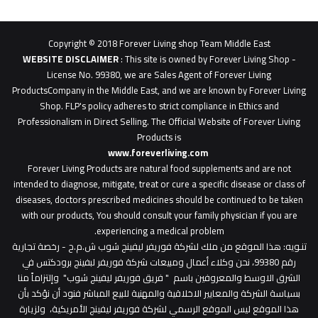
62b
0627
1
Copyright © 2018 Forever Living shop Team Middle East
0627u0628
WEBSITE DISCLAIMER
: This site is owned by Forever Living Shop -
License No. 99380, we are Sales Agent of Forever Living
ProductsCompany in the Middle East, and we are known by Forever Living
Shop. FLP's policy adheres to strict compliance in Ethics and
Professionalism in Direct Selling. The Official Website of Forever Living
Products is
www.foreverliving.com
​
Forever Living Products are natural food supplements and are not
intended to diagnose, mitigate, treat or cure a specific disease or class of
diseases, doctors prescribed medicines should be continued to be taken
with our products, You should consult your family physician if you are
experiencing a medical problem.
تنـويه
: هذا الموقع من ملك لشركة فوريفر ليفينج شوب ش.م.ح - رخصة تجارية
رقم 99380، نحن وكلاء أعمال ومبيعات شركة فوريفر لبفينج برودكتس في
الشرق الاوسط والمعروفين باسم " فريق فوريفر ليفينج شوب" وإلتزاماً منا
بسياسة الشركة والمعايير الاخلاقية والمهنية للبيع المباشر فنود أن نؤكد بأن
هذا الموقع ليس الموقع الرسمي لشركة فوريفر ليفينج الأمريكية، ولزيارة