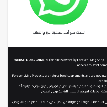
تحدث مع أحد ممثلينا عبر واتساب
fu062b
6u0627
631
3u0627u0628
WEBSITE DISCLAIMER
: This site is owned by Forever Living Shop 
adheres to strict comp
Forever Living Products are natural food supplements and are not inten
produc
عات شركة فوريفر لبفينج برودكتس في الشرق الاوسط والمعروفين باسم " فريق فوريفر ليفينج شوب" وإلتزاماً منا
مريكية، ولزيارة الموقع الرسمي للشركة يرجي الدخول
 استخدام الادوية الموصوفة من الطبيب في حالة استخدام منتجاتنا، ويجب