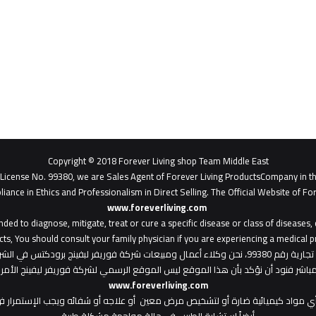
Copyright © 2018 Forever Living shop Team Middle East
- License No. 99380, we are Sales Agent of Forever Living ProductsCompany in t
liance in Ethics and Professionalism in Direct Selling. The Official Website of For
www.foreverliving.com
​
ded to diagnose, mitigate, treat or cure a specific disease or class of diseases
ts, You should consult your family physician if you are experiencing a medical p
: هذا الموقع من ملك لشركة فوريفر ليفينج شوب ش.م.ح - رخصة تجارية رقم 99380، نحن وكلاء أعمال ومبي
المباشر فنود أن نؤكد بأن هذا الموقع ليس الموقع الرسمي لشركة فوريفر ليفينج الأ
www.foreverliving.com
أي مواد كيميائية ضارة أو لتشخيص مرض معين أو علاجه أو شفائه ويجب الإستمرار في