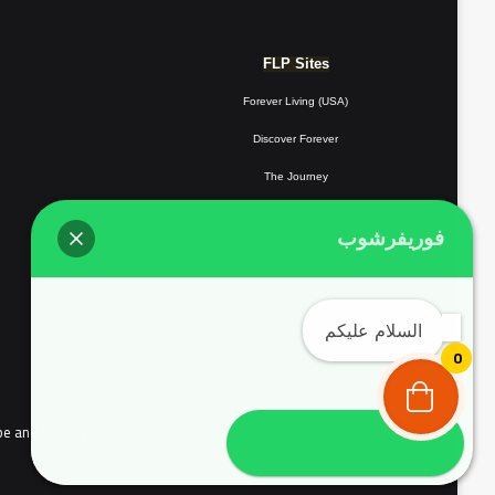
FLP Sites
Forever Living (USA)
Discover Forever
The Journey
Forever Resorts
فوريفرشوب
Forever
Giving
Forever Fotos
السلام عليكم
FLP Tools
0
the people of continental Europe and Complyed with EU user consent policy EU Cookie Law
تواصل معنا واتساب