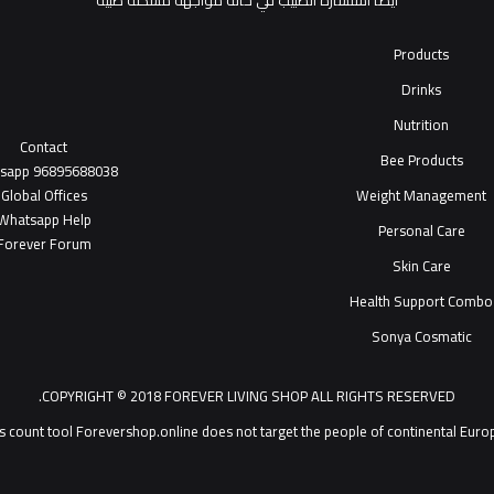
أيضاً استشارة الطبيب في حالة مواجهة مشكلة طبية
Products
Drinks
Nutrition
Contact
Bee Products
tsapp
96895688038
Global Offices
Weight Management
W
ha
t
sapp Help
Personal Care
Forever Forum
Skin Care
Health Support Combo
Sonya Cosmatic
COPYRIGHT © 2018 FOREVER LIVING SHOP ALL RIGHTS RESERVED.
Forevershop.online does not target  يمكنك التحدث مع خدمة عملاء ®Forever Living Products shop 2026
s count tool