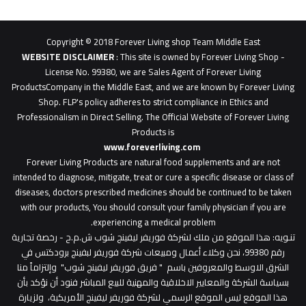
62b
0627
1
Copyright © 2018 Forever Living shop Team Middle East
0627u0628
WEBSITE DISCLAIMER
: This site is owned by Forever Living Shop -
License No. 99380, we are Sales Agent of Forever Living
ProductsCompany in the Middle East, and we are known by Forever Living
Shop. FLP's policy adheres to strict compliance in Ethics and
Professionalism in Direct Selling. The Official Website of Forever Living
Products is
www.foreverliving.com
​
Forever Living Products are natural food supplements and are not
intended to diagnose, mitigate, treat or cure a specific disease or class of
diseases, doctors prescribed medicines should be continued to be taken
with our products, You should consult your family physician if you are
experiencing a medical problem.
تنـويه
: هذا الموقع من ملك لشركة فوريفر ليفينج شوب ش.م.ح - رخصة تجارية
رقم 99380، نحن وكلاء أعمال ومبيعات شركة فوريفر لبفينج برودكتس في
الشرق الاوسط والمعروفين باسم " فريق فوريفر ليفينج شوب" وإلتزاماً منا
بسياسة الشركة والمعايير الاخلاقية والمهنية للبيع المباشر فنود أن نؤكد بأن
هذا الموقع ليس الموقع الرسمي لشركة فوريفر ليفينج الأمريكية، ولزيارة