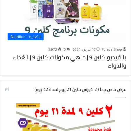
التغذية - Nutrition
ForeverShop
10 مارس، 2024
0
3٬972
بالفيديو كلين 9 | ماهي مكونات كلين 9 | الغذاء
والدواء
عرض خاص جداً ( 2 كورس كلين 21 يوم لمدة 42 يوم)