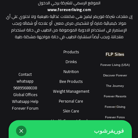
الموقع الرسمي للشركة يرجي الدخول
www.foreverliving.com
​إن منتجات شركة فوريفر ليفيج هي مكملات غذائية طبيعية ولا تحتوي علي أي
مواد كيميائية ضارة أو لتشخيص مرض معين أو علاجه أو شفائه ويجب
الإستمرار في استخدام الادوية الموصوفة من الطبيب في حالة استخدام
منتجاتنا، ويجب أيضاً استشارة الطبيب في حالة مواجهة مشكلة طبية
Products
FLP Sites
Drinks
Forever Living (USA)
Nutrition
Contact
Discover Forever
whatsapp
Bee Products
96895688038
The Journey
Weight Management
Global Offices
Forever Resorts
Personal Care
W
ha
t
sapp Help
Forever Forum
Forever
Giving
Skin Care
Forever Fotos
Health Support Combo
FLP Tools
Sonya Cosmatic
فوريفرشوب