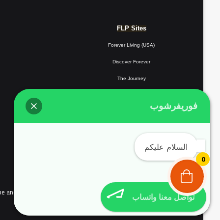
FLP Sites
Forever Living (USA)
Discover Forever
The Journey
Forever Resorts
فوريفرشوب
Forever
Giving
Forever Fotos
السلام عليكم
FLP Tools
0
the people of continental Europe and Complyed with EU user consent policy EU Cookie Law
تواصل معنا واتساب