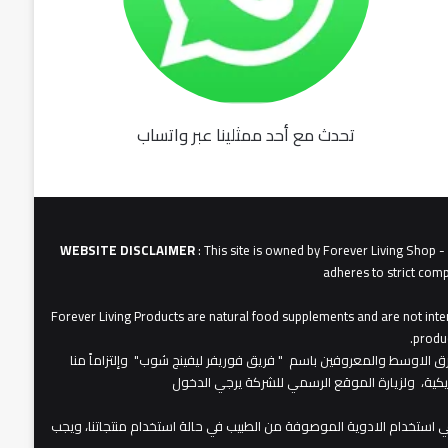
تحدث مع أحد ممثلينا عبر واتساب
fu062b
6u0627
631
3u0627u0628
WEBSITE DISCLAIMER
: This site is owned by Forever Living Shop 
adheres to strict comp
Forever Living Products are natural food supplements and are not inten
produc
عات شركة فوريفر لبفينج برودكتس في الشرق الاوسط والمعروفين باسم " فريق فوريفر ليفينج شوب" وإلتزاماً منا
مريكية، ولزيارة الموقع الرسمي للشركة يرجي الدخول
 استخدام الادوية الموصوفة من الطبيب في حالة استخدام منتجاتنا، ويجب