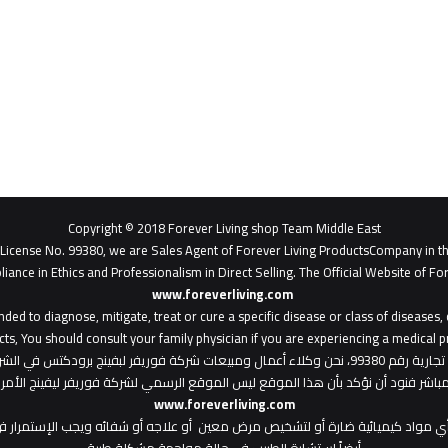
Copyright © 2018 Forever Living shop Team Middle East
- License No. 99380, we are Sales Agent of Forever Living ProductsCompany in t
liance in Ethics and Professionalism in Direct Selling. The Official Website of For
www.foreverliving.com
​
ded to diagnose, mitigate, treat or cure a specific disease or class of diseases
ts, You should consult your family physician if you are experiencing a medical p
: هذا الموقع من ملك لشركة فوريفر ليفينج شوب ش.م.ح - رخصة تجارية رقم 99380، نحن وكلاء أعمال ومبي
المباشر فنود أن نؤكد بأن هذا الموقع ليس الموقع الرسمي لشركة فوريفر ليفينج الأ
www.foreverliving.com
أي مواد كيميائية ضارة أو لتشخيص مرض معين أو علاجه أو شفائه ويجب الإستمرار في