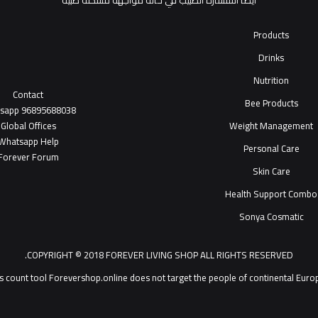
أيضاً استشارة الطبيب في حالة مواجهة مشكلة طبية
Products
Drinks
Nutrition
Contact
Bee Products
tsapp
96895688038
Global Offices
Weight Management
W
ha
t
sapp Help
Personal Care
Forever Forum
Skin Care
Health Support Combo
Sonya Cosmatic
COPYRIGHT © 2018 FOREVER LIVING SHOP ALL RIGHTS RESERVED.
Forevershop.online does not target  يمكنك التحدث مع خدمة عملاء ®Forever Living Products shop 2026
s count tool