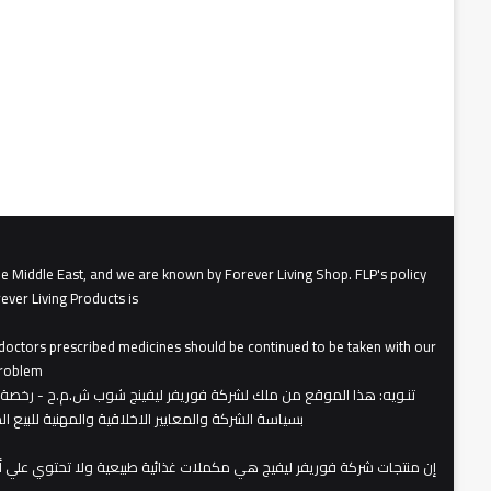
he Middle East, and we are known by Forever Living Shop. FLP's policy
ever Living Products is
, doctors prescribed medicines should be continued to be taken with our
roblem.
تنـويه
بسياسة الشركة والمعايير الاخلاقية والمهنية للبيع 
​إن منتجات شركة فوريفر ليفيج هي مكملات غذائية طبيعية ولا تحتوي علي 