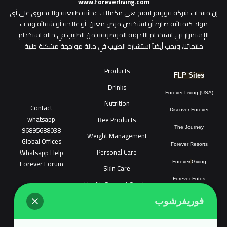
www.foreverliving.com
​إن منتجات شركة فوريفر ليفيج هي مكملات غذائية طبيعية ولا تحتوي علي أي
مواد كيميائية ضارة أو لتشخيص مرض معين أو علاجه أو شفائه ويجب
الإستمرار في استخدام الادوية الموصوفة من الطبيب في حالة استخدام
منتجاتنا، ويجب أيضاً استشارة الطبيب في حالة مواجهة مشكلة طبية
Products
FLP Sites
Drinks
Forever Living (USA)
Nutrition
Contact
Discover Forever
whatsapp
Bee Products
96895688038
The Journey
Weight Management
Global Offices
Forever Resorts
Personal Care
W
ha
t
sapp Help
Forever Forum
Forever
Giving
Skin Care
Forever Fotos
Health Support Combo
FLP Tools
Sonya Cosmatic
فوريفرشوب