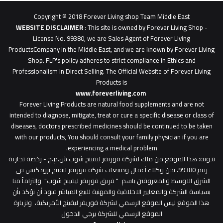
0627
1
Copyright © 2018 Forever Living shop Team Middle East
0627u0628
WEBSITE DISCLAIMER
: This site is owned by Forever Living Shop -
License No. 99380, we are Sales Agent of Forever Living
ProductsCompany in the Middle East, and we are known by Forever Living
Shop. FLP's policy adheres to strict compliance in Ethics and
Professionalism in Direct Selling. The Official Website of Forever Living
Products is
www.foreverliving.com
​
Forever Living Products are natural food supplements and are not
intended to diagnose, mitigate, treat or cure a specific disease or class of
diseases, doctors prescribed medicines should be continued to be taken
with our products, You should consult your family physician if you are
experiencing a medical problem.
تنـويه
: هذا الموقع من ملك لشركة فوريفر ليفينج شوب ش.م.ح - رخصة تجارية
رقم 99380، نحن وكلاء أعمال ومبيعات شركة فوريفر لبفينج برودكتس في
الشرق الاوسط والمعروفين باسم " فريق فوريفر ليفينج شوب" وإلتزاماً منا
بسياسة الشركة والمعايير الاخلاقية والمهنية للبيع المباشر فنود أن نؤكد بأن
هذا الموقع ليس الموقع الرسمي لشركة فوريفر ليفينج الأمريكية، ولزيارة
الموقع الرسمي للشركة يرجي الدخول