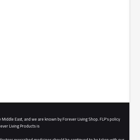
e Middle East, and we are known by Forever Living Shop. FLP's policy
ever Living Products is
, doctors prescribed medicines should be continued to be taken with our