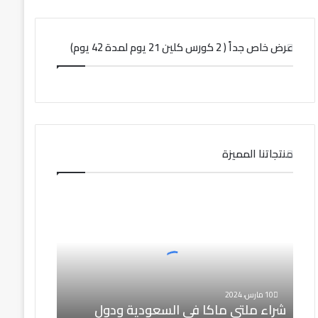
عرض خاص جداً ( 2 كورس كلين 21 يوم لمدة 42 يوم)
منتجاتنا المميزة
ش
ر
ا
ء
م
ل
ت
ي
10 مارس، 2024
شراء ملتي ماكا في السعودية ودول
م