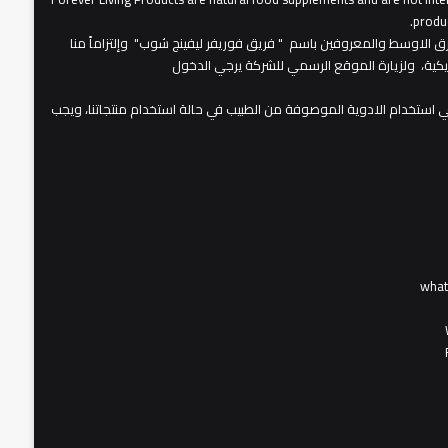
produc
عات شركة فوريفر لبفينج برودكتس في الشرق الاوسط والمعروفين باسم " فريق فوريفر ليفينج شوب" وإلتزاماً منا
مريكية، ولزيارة الموقع الرسمي للشركة يرجي الدخول
 استخدام الادوية الموصوفة من الطبيب في حالة استخدام منتجاتنا، ويجب
wha