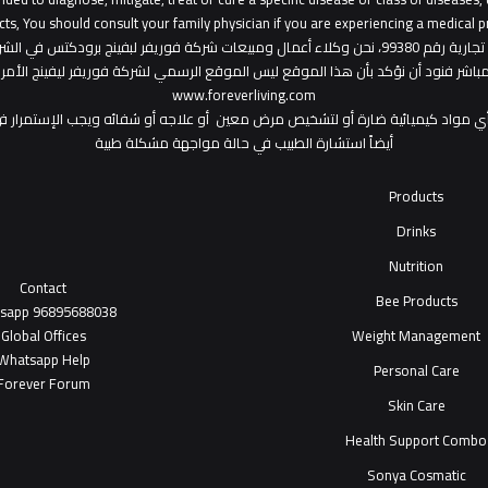
ts, You should consult your family physician if you are experiencing a medical p
: هذا الموقع من ملك لشركة فوريفر ليفينج شوب ش.م.ح - رخصة تجارية رقم 99380، نحن وكلاء أعمال ومبي
المباشر فنود أن نؤكد بأن هذا الموقع ليس الموقع الرسمي لشركة فوريفر ليفينج الأ
www.foreverliving.com
أي مواد كيميائية ضارة أو لتشخيص مرض معين أو علاجه أو شفائه ويجب الإستمرار في
أيضاً استشارة الطبيب في حالة مواجهة مشكلة طبية
Products
Drinks
Nutrition
Contact
Bee Products
tsapp
96895688038
Global Offices
Weight Management
W
ha
t
sapp Help
Personal Care
Forever Forum
Skin Care
Health Support Combo
Sonya Cosmatic