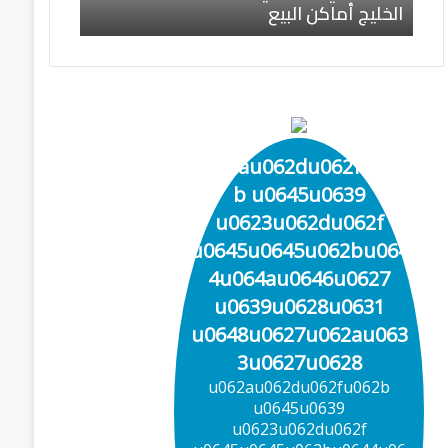
الخليج أماكن البيع
ا
ك
ا
ف
ي
ا
ل
س
u062au062du062fu062
ع
b u0645u0639
و
د
u0623u062du062f
ي
u0645u0645u062bu064
ة
4u064au0646u0627
و
د
u0639u0628u0631
و
u0648u0627u062au063
ل
3u0627u0628
ا
u062au062du062fu062b
ل
u0645u0639
خ
u0623u062du062f
ل