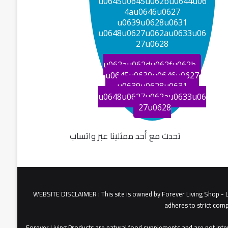
u0645u0645u062bu0644u06
ي
4au0646u0627
ج
u0639u0628u0631
أ
u0648u0627u062au0633u06
م
27u0628
ا
ك
u062au062du062fu062b
ن
u0645u0639u0646u0627
ا
u0639u0628u0631
ل
u0648u0627u062au0633u06
ب
27u0628
ي
ع
تحدث مع أحد ممثلينا عبر واتساب
WEBSITE DISCLAIMER
: This site is owned by Forever Living Shop 
adheres to strict comp
Forever Living Products are natural food supplements and are not inten