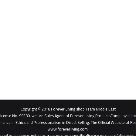
Copyright © 2018 Forever Living shop Team Middle East
- License No. 99380, we are Sales Agent of Forever Living ProductsCompany in th
liance in Ethics and Professionalism in Direct Selling. The Official Website of For
www.foreverliving.com
​
ded to diagnose, mitigate, treat or cure a specific disease or class of diseases