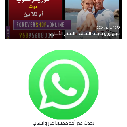
|
الس
المنتج
ود
الأصلي
الخ
10 مارس، 2024
فيتوليز و سرعة القذف | المنتج الأصلي
شرا
تحدث مع أحد ممثلينا عبر واتساب