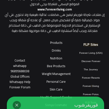
الموقع الرسمي للشركة يرجي الدخول
www.foreverliving.com
​إن منتجات شركة فوريفر ليفيج هي مكملات غذائية طبيعية ولا تحتوي علي أي
مواد كيميائية ضارة أو لتشخيص مرض معين أو علاجه أو شفائه ويجب
الإستمرار في استخدام الادوية الموصوفة من الطبيب في حالة استخدام
منتجاتنا، ويجب أيضاً استشارة الطبيب في حالة مواجهة مشكلة طبية
Products
FLP Sites
Drinks
Forever Living (USA)
Nutrition
Contact
Discover Forever
whatsapp
Bee Products
96895688038
The Journey
Weight Management
Global Offices
Forever Resorts
Personal Care
W
ha
t
sapp Help
Forever Forum
Forever
Giving
Skin Care
Forever Fotos
Health Support Combo
FLP Tools
Sonya Cosmatic
فوريفرشوب