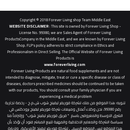
62b
0627
1
Copyright © 2018 Forever Living shop Team Middle East
0627u0628
WEBSITE DISCLAIMER
: This site is owned by Forever Living Shop -
License No. 99380, we are Sales Agent of Forever Living
ProductsCompany in the Middle East, and we are known by Forever Living
Shop. FLP's policy adheres to strict compliance in Ethics and
Professionalism in Direct Selling. The Official Website of Forever Living
Products is
www.foreverliving.com
​
Forever Living Products are natural food supplements and are not
intended to diagnose, mitigate, treat or cure a specific disease or class of
diseases, doctors prescribed medicines should be continued to be taken
with our products, You should consult your family physician if you are
experiencing a medical problem.
تنـويه
: هذا الموقع من ملك لشركة فوريفر ليفينج شوب ش.م.ح - رخصة تجارية
رقم 99380، نحن وكلاء أعمال ومبيعات شركة فوريفر لبفينج برودكتس في
الشرق الاوسط والمعروفين باسم " فريق فوريفر ليفينج شوب" وإلتزاماً منا
بسياسة الشركة والمعايير الاخلاقية والمهنية للبيع المباشر فنود أن نؤكد بأن
هذا الموقع ليس الموقع الرسمي لشركة فوريفر ليفينج الأمريكية، ولزيارة