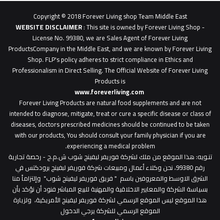
0627
1
Copyright © 2018 Forever Living shop Team Middle East
0627u0628
WEBSITE DISCLAIMER
: This site is owned by Forever Living Shop -
License No. 99380, we are Sales Agent of Forever Living
ProductsCompany in the Middle East, and we are known by Forever Living
Shop. FLP's policy adheres to strict compliance in Ethics and
Professionalism in Direct Selling. The Official Website of Forever Living
Products is
www.foreverliving.com
​
Forever Living Products are natural food supplements and are not
intended to diagnose, mitigate, treat or cure a specific disease or class of
diseases, doctors prescribed medicines should be continued to be taken
with our products, You should consult your family physician if you are
experiencing a medical problem.
تنـويه
: هذا الموقع من ملك لشركة فوريفر ليفينج شوب ش.م.ح - رخصة تجارية
رقم 99380، نحن وكلاء أعمال ومبيعات شركة فوريفر لبفينج برودكتس في
الشرق الاوسط والمعروفين باسم " فريق فوريفر ليفينج شوب" وإلتزاماً منا
بسياسة الشركة والمعايير الاخلاقية والمهنية للبيع المباشر فنود أن نؤكد بأن
هذا الموقع ليس الموقع الرسمي لشركة فوريفر ليفينج الأمريكية، ولزيارة
الموقع الرسمي للشركة يرجي الدخول