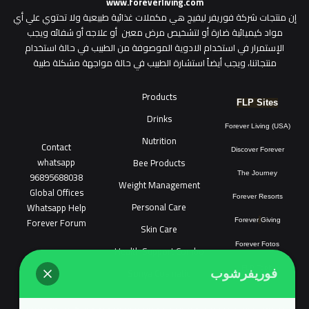
www.foreverliving.com
​إن منتجات شركة فوريفر ليفيج هي مكملات غذائية طبيعية ولا تحتوي علي أي
مواد كيميائية ضارة أو لتشخيص مرض معين أو علاجه أو شفائه ويجب
الإستمرار في استخدام الادوية الموصوفة من الطبيب في حالة استخدام
منتجاتنا، ويجب أيضاً استشارة الطبيب في حالة مواجهة مشكلة طبية
Products
FLP Sites
Drinks
Forever Living (USA)
Nutrition
Contact
Discover Forever
whatsapp
Bee Products
96895688038
The Journey
Weight Management
Global Offices
Forever Resorts
Personal Care
W
ha
t
sapp Help
Forever Forum
Forever
Giving
Skin Care
Forever Fotos
Health Support Combo
FLP Tools
Sonya Cosmatic
فوريفرشوب