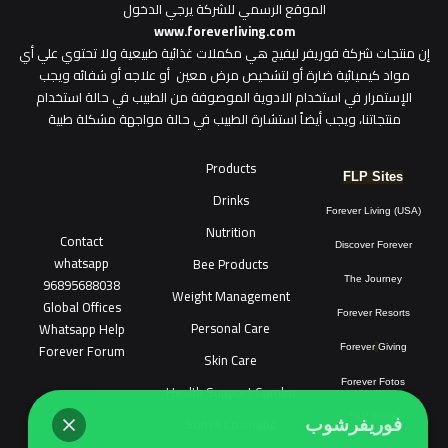
الموقع الرسمي للشركة يرجي الدخول
www.foreverliving.com
​إن منتجات شركة فوريفر ليفيج هي مكملات غذائية طبيعية ولا تحتوي علي أي
مواد كيميائية ضارة أو لتشخيص مرض معين أو علاجه أو شفائه ويجب
الإستمرار في استخدام الادوية الموصوفة من الطبيب في حالة استخدام
منتجاتنا، ويجب أيضاً استشارة الطبيب في حالة مواجهة مشكلة طبية
Products
FLP Sites
Drinks
Forever Living (USA)
Nutrition
Contact
Discover Forever
whatsapp
Bee Products
96895688038
The Journey
Weight Management
Global Offices
Forever Resorts
Personal Care
W
ha
t
sapp Help
Forever Forum
Forever
Giving
Skin Care
Forever Fotos
Health Support Combo
FLP Tools
Sonya Cosmatic
فوريفرشوب