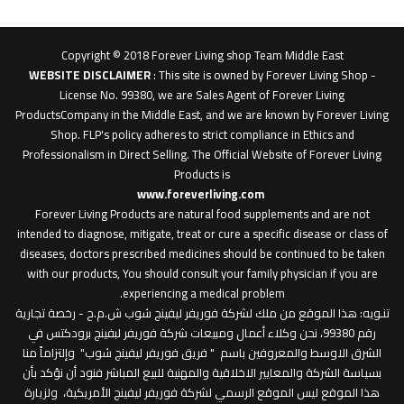
62b
0627
1
Copyright © 2018 Forever Living shop Team Middle East
0627u0628
WEBSITE DISCLAIMER
: This site is owned by Forever Living Shop -
License No. 99380, we are Sales Agent of Forever Living
ProductsCompany in the Middle East, and we are known by Forever Living
Shop. FLP's policy adheres to strict compliance in Ethics and
Professionalism in Direct Selling. The Official Website of Forever Living
Products is
www.foreverliving.com
​
Forever Living Products are natural food supplements and are not
intended to diagnose, mitigate, treat or cure a specific disease or class of
diseases, doctors prescribed medicines should be continued to be taken
with our products, You should consult your family physician if you are
experiencing a medical problem.
تنـويه
: هذا الموقع من ملك لشركة فوريفر ليفينج شوب ش.م.ح - رخصة تجارية
رقم 99380، نحن وكلاء أعمال ومبيعات شركة فوريفر لبفينج برودكتس في
الشرق الاوسط والمعروفين باسم " فريق فوريفر ليفينج شوب" وإلتزاماً منا
بسياسة الشركة والمعايير الاخلاقية والمهنية للبيع المباشر فنود أن نؤكد بأن
هذا الموقع ليس الموقع الرسمي لشركة فوريفر ليفينج الأمريكية، ولزيارة