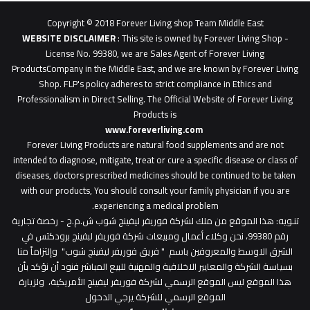
0627
1
Copyright © 2018 Forever Living shop Team Middle East
0627u0628
WEBSITE DISCLAIMER
: This site is owned by Forever Living Shop -
License No. 99380, we are Sales Agent of Forever Living
ProductsCompany in the Middle East, and we are known by Forever Living
Shop. FLP's policy adheres to strict compliance in Ethics and
Professionalism in Direct Selling. The Official Website of Forever Living
Products is
www.foreverliving.com
​
Forever Living Products are natural food supplements and are not
intended to diagnose, mitigate, treat or cure a specific disease or class of
diseases, doctors prescribed medicines should be continued to be taken
with our products, You should consult your family physician if you are
experiencing a medical problem.
تنـويه
: هذا الموقع من ملك لشركة فوريفر ليفينج شوب ش.م.ح - رخصة تجارية
رقم 99380، نحن وكلاء أعمال ومبيعات شركة فوريفر لبفينج برودكتس في
الشرق الاوسط والمعروفين باسم " فريق فوريفر ليفينج شوب" وإلتزاماً منا
بسياسة الشركة والمعايير الاخلاقية والمهنية للبيع المباشر فنود أن نؤكد بأن
هذا الموقع ليس الموقع الرسمي لشركة فوريفر ليفينج الأمريكية، ولزيارة
الموقع الرسمي للشركة يرجي الدخول