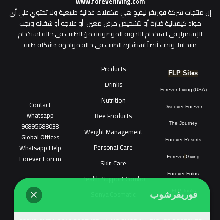
www.foreverliving.com
​إن منتجات شركة فوريفر ليفيج هي مكملات غذائية طبيعية ولا تحتوي علي أي
مواد كيميائية ضارة أو لتشخيص مرض معين أو علاجه أو شفائه ويجب
الإستمرار في استخدام الادوية الموصوفة من الطبيب في حالة استخدام
منتجاتنا، ويجب أيضاً استشارة الطبيب في حالة مواجهة مشكلة طبية
Products
FLP Sites
Drinks
Forever Living (USA)
Nutrition
Contact
Discover Forever
whatsapp
Bee Products
96895688038
The Journey
Weight Management
Global Offices
Forever Resorts
Personal Care
W
ha
t
sapp Help
Forever Forum
Forever
Giving
Skin Care
Forever Fotos
Health Support Combo
FLP Tools
Sonya Cosmatic
فوريفرشوب