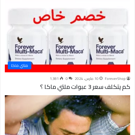
ملتي ماكا
ForeverShop
10 مارس، 2024
0
1٬381
كم يتكلف سعر 3 عبوات ملتي ماكا ؟