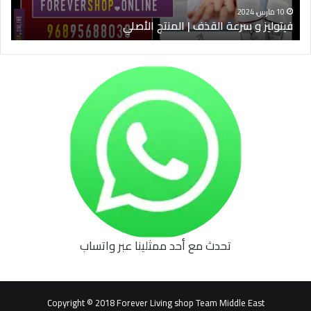
10 مارس، 2024
فيتوليز و سرعة القذف | المنتج الأصلي
شرا
تحدث مع أحد ممثلينا عبر واتساب
62b
0627
1
Copyright © 2018 Forever Living shop Team Middle East
0627u0628