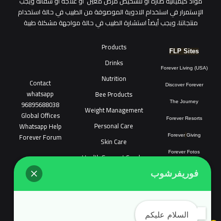
مواد كيميائية ضارة أو لتشخيص مرض معين أو علاجه أو شفائه ويجب
الإستمرار في استخدام الادوية الموصوفة من الطبيب في حالة استخدام
منتجاتنا، ويجب أيضاً استشارة الطبيب في حالة مواجهة مشكلة طبية
Products
FLP Sites
Drinks
Forever Living (USA)
Nutrition
Contact
Discover Forever
whatsapp
Bee Products
96895688038
The Journey
Weight Management
Global Offices
Forever Resorts
Personal Care
W
ha
t
sapp Help
Forever Forum
Forever
Giving
Skin Care
Forever Fotos
Health Support Combo
FLP Tools
Sonya Cosmatic
فوريفرشوب
COPYRIGHT © 2018 FOREVER LIVING SHOP ALL RIGHTS RESERVED.
Links count tool
Forevershop.online does not target the people of
السلام عليكم