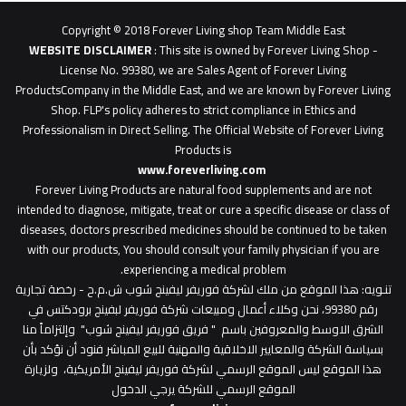
0627
1
Copyright © 2018 Forever Living shop Team Middle East
0627u0628
WEBSITE DISCLAIMER
: This site is owned by Forever Living Shop -
License No. 99380, we are Sales Agent of Forever Living
ProductsCompany in the Middle East, and we are known by Forever Living
Shop. FLP's policy adheres to strict compliance in Ethics and
Professionalism in Direct Selling. The Official Website of Forever Living
Products is
www.foreverliving.com
​
Forever Living Products are natural food supplements and are not
intended to diagnose, mitigate, treat or cure a specific disease or class of
diseases, doctors prescribed medicines should be continued to be taken
with our products, You should consult your family physician if you are
experiencing a medical problem.
تنـويه
: هذا الموقع من ملك لشركة فوريفر ليفينج شوب ش.م.ح - رخصة تجارية
رقم 99380، نحن وكلاء أعمال ومبيعات شركة فوريفر لبفينج برودكتس في
الشرق الاوسط والمعروفين باسم " فريق فوريفر ليفينج شوب" وإلتزاماً منا
بسياسة الشركة والمعايير الاخلاقية والمهنية للبيع المباشر فنود أن نؤكد بأن
هذا الموقع ليس الموقع الرسمي لشركة فوريفر ليفينج الأمريكية، ولزيارة
الموقع الرسمي للشركة يرجي الدخول