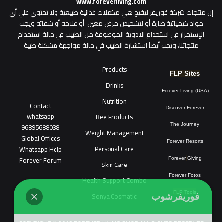
www.foreverliving.com
​إن منتجات شركة فوريفر ليفيج هي مكملات غذائية طبيعية ولا تحتوي علي أي
مواد كيميائية ضارة أو لتشخيص مرض معين أو علاجه أو شفائه ويجب
الإستمرار في استخدام الادوية الموصوفة من الطبيب في حالة استخدام
منتجاتنا، ويجب أيضاً استشارة الطبيب في حالة مواجهة مشكلة طبية
Products
FLP Sites
Drinks
Forever Living (USA)
Nutrition
Contact
Discover Forever
whatsapp
Bee Products
96895688038
The Journey
Weight Management
Global Offices
Forever Resorts
Personal Care
W
ha
t
sapp Help
Forever Forum
Forever
Giving
Skin Care
Forever Fotos
Health Support Combo
FLP Tools
Sonya Cosmatic
فوريفرشوب