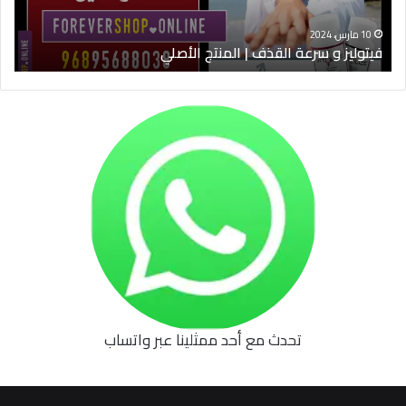
10 مارس، 2024
فيتوليز و سرعة القذف | المنتج الأصلي
شرا
تحدث مع أحد ممثلينا عبر واتساب
62b
0627
1