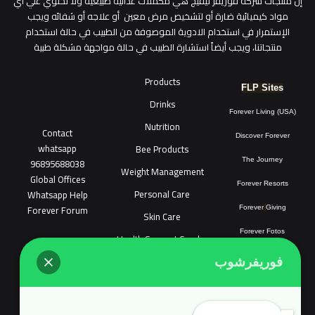
​إن منتجات شركة فوريفر ليفيج هي مكملات غذائية طبيعية ولا تحتوي علي أي
مواد كيميائية ضارة أو لتشخيص مرض معين أو علاجه أو شفائه ويجب
الإستمرار في استخدام الادوية الموصوفة من الطبيب في حالة استخدام
منتجاتنا، ويجب أيضاً استشارة الطبيب في حالة مواجهة مشكلة طبية
Products
FLP Sites
Drinks
Forever Living (USA)
Nutrition
Contact
Discover Forever
whatsapp
Bee Products
96895688038
The Journey
Weight Management
Global Offices
Forever Resorts
Personal Care
W
ha
t
sapp Help
Forever Forum
Forever
Giving
Skin Care
Forever Fotos
Health Support Combo
FLP Tools
Sonya Cosmatic
فوريفرشوب
COPYRIGHT © 2018 FOREVER LIVING SHOP ALL RIGHTS RESERVED.