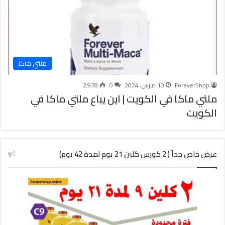
ملتي ماكا
ForeverShop
10 مارس، 2024
0
2٬978
ملتي ماكا في الكويت | اين يباع ملتي ماكا في
الكويت
عرض خاص جداً ( 2 كورس كلين 21 يوم لمدة 42 يوم)