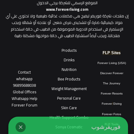
الموقع الرسمي للشركة يرجي الدخول
www.foreverliving.com
​إن منتجات شركة فوريفر ليفيج هي مكملات غذائية طبيعية ولا تحتوي علي أي
مواد كيميائية ضارة أو لتشخيص مرض معين أو علاجه أو شفائه ويجب
الإستمرار في استخدام الادوية الموصوفة من الطبيب في حالة استخدام
منتجاتنا، ويجب أيضاً استشارة الطبيب في حالة مواجهة مشكلة طبية
Products
FLP Sites
Drinks
Forever Living (USA)
Nutrition
Contact
Discover Forever
whatsapp
Bee Products
96895688038
The Journey
Weight Management
Global Offices
Forever Resorts
Personal Care
W
ha
t
sapp Help
Forever Forum
Forever
Giving
Skin Care
Forever Fotos
Health Support Combo
FLP Tools
Sonya Cosmatic
فوريفرشوب