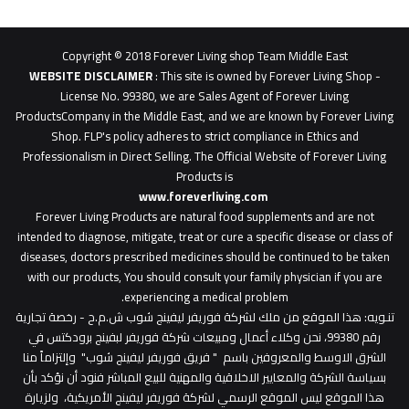
62b
0627
1
Copyright © 2018 Forever Living shop Team Middle East
0627u0628
WEBSITE DISCLAIMER
: This site is owned by Forever Living Shop -
License No. 99380, we are Sales Agent of Forever Living
ProductsCompany in the Middle East, and we are known by Forever Living
Shop. FLP's policy adheres to strict compliance in Ethics and
Professionalism in Direct Selling. The Official Website of Forever Living
Products is
www.foreverliving.com
​
Forever Living Products are natural food supplements and are not
intended to diagnose, mitigate, treat or cure a specific disease or class of
diseases, doctors prescribed medicines should be continued to be taken
with our products, You should consult your family physician if you are
experiencing a medical problem.
تنـويه
: هذا الموقع من ملك لشركة فوريفر ليفينج شوب ش.م.ح - رخصة تجارية
رقم 99380، نحن وكلاء أعمال ومبيعات شركة فوريفر لبفينج برودكتس في
الشرق الاوسط والمعروفين باسم " فريق فوريفر ليفينج شوب" وإلتزاماً منا
بسياسة الشركة والمعايير الاخلاقية والمهنية للبيع المباشر فنود أن نؤكد بأن
هذا الموقع ليس الموقع الرسمي لشركة فوريفر ليفينج الأمريكية، ولزيارة