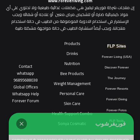
www.foreverliving.com
​إن منتجات شركة فوريفر ليفيج هي مكملات غذائية طبيعية ولا تحتوي علي أي
مواد كيميائية ضارة أو لتشخيص مرض معين أو علاجه أو شفائه ويجب
الإستمرار في استخدام الادوية الموصوفة من الطبيب في حالة استخدام
منتجاتنا، ويجب أيضاً استشارة الطبيب في حالة مواجهة مشكلة طبية
Products
FLP Sites
Drinks
Forever Living (USA)
Nutrition
Contact
Discover Forever
whatsapp
Bee Products
96895688038
The Journey
Weight Management
Global Offices
Forever Resorts
Personal Care
W
ha
t
sapp Help
Forever Forum
Forever
Giving
Skin Care
Forever Fotos
Health Support Combo
FLP Tools
Sonya Cosmatic
فوريفرشوب