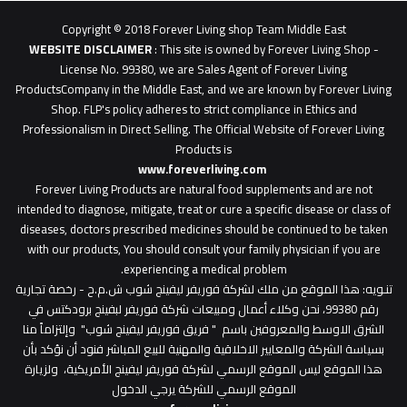
1
Copyright © 2018 Forever Living shop Team Middle East
0627u0628
WEBSITE DISCLAIMER
: This site is owned by Forever Living Shop -
License No. 99380, we are Sales Agent of Forever Living
ProductsCompany in the Middle East, and we are known by Forever Living
Shop. FLP's policy adheres to strict compliance in Ethics and
Professionalism in Direct Selling. The Official Website of Forever Living
Products is
www.foreverliving.com
​
Forever Living Products are natural food supplements and are not
intended to diagnose, mitigate, treat or cure a specific disease or class of
diseases, doctors prescribed medicines should be continued to be taken
with our products, You should consult your family physician if you are
experiencing a medical problem.
تنـويه
: هذا الموقع من ملك لشركة فوريفر ليفينج شوب ش.م.ح - رخصة تجارية
رقم 99380، نحن وكلاء أعمال ومبيعات شركة فوريفر لبفينج برودكتس في
الشرق الاوسط والمعروفين باسم " فريق فوريفر ليفينج شوب" وإلتزاماً منا
بسياسة الشركة والمعايير الاخلاقية والمهنية للبيع المباشر فنود أن نؤكد بأن
هذا الموقع ليس الموقع الرسمي لشركة فوريفر ليفينج الأمريكية، ولزيارة
الموقع الرسمي للشركة يرجي الدخول