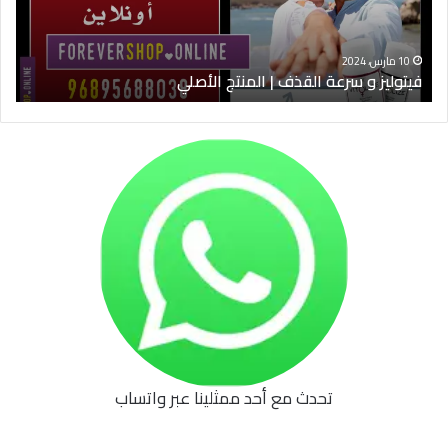
الأصلي
الخ
10 مارس، 2024
فيتوليز و سرعة القذف | المنتج الأصلي
شرا
تحدث مع أحد ممثلينا عبر واتساب
62b
0627