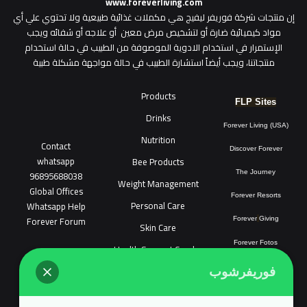
www.foreverliving.com
​إن منتجات شركة فوريفر ليفيج هي مكملات غذائية طبيعية ولا تحتوي علي أي
مواد كيميائية ضارة أو لتشخيص مرض معين أو علاجه أو شفائه ويجب
الإستمرار في استخدام الادوية الموصوفة من الطبيب في حالة استخدام
منتجاتنا، ويجب أيضاً استشارة الطبيب في حالة مواجهة مشكلة طبية
Products
FLP Sites
Drinks
Forever Living (USA)
Nutrition
Contact
Discover Forever
whatsapp
Bee Products
96895688038
The Journey
Weight Management
Global Offices
Forever Resorts
Personal Care
W
ha
t
sapp Help
Forever Forum
Forever
Giving
Skin Care
Forever Fotos
Health Support Combo
FLP Tools
Sonya Cosmatic
فوريفرشوب