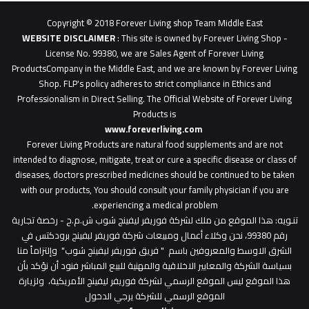
0627
1
Copyright © 2018 Forever Living shop Team Middle East
0627u0628
WEBSITE DISCLAIMER
: This site is owned by Forever Living Shop -
License No. 99380, we are Sales Agent of Forever Living
ProductsCompany in the Middle East, and we are known by Forever Living
Shop. FLP's policy adheres to strict compliance in Ethics and
Professionalism in Direct Selling. The Official Website of Forever Living
Products is
www.foreverliving.com
​
Forever Living Products are natural food supplements and are not
intended to diagnose, mitigate, treat or cure a specific disease or class of
diseases, doctors prescribed medicines should be continued to be taken
with our products, You should consult your family physician if you are
experiencing a medical problem.
تنـويه
: هذا الموقع من ملك لشركة فوريفر ليفينج شوب ش.م.ح - رخصة تجارية
رقم 99380، نحن وكلاء أعمال ومبيعات شركة فوريفر لبفينج برودكتس في
الشرق الاوسط والمعروفين باسم " فريق فوريفر ليفينج شوب" وإلتزاماً منا
بسياسة الشركة والمعايير الاخلاقية والمهنية للبيع المباشر فنود أن نؤكد بأن
هذا الموقع ليس الموقع الرسمي لشركة فوريفر ليفينج الأمريكية، ولزيارة
الموقع الرسمي للشركة يرجي الدخول