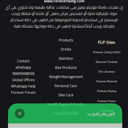
www.foreverliving.com
​إن منتجات شركة فوريفر ليفيج هي مكملات غذائية طبيعية ولا تحتوي علي أي
مواد كيميائية ضارة أو لتشخيص مرض معين أو علاجه أو شفائه ويجب
الإستمرار في استخدام الادوية الموصوفة من الطبيب في حالة استخدام
منتجاتنا، ويجب أيضاً استشارة الطبيب في حالة مواجهة مشكلة طبية
Products
FLP Sites
Drinks
Forever Living (USA)
Nutrition
Contact
Discover Forever
whatsapp
Bee Products
96895688038
The Journey
Weight Management
Global Offices
Forever Resorts
Personal Care
W
ha
t
sapp Help
Forever Forum
Forever
Giving
Skin Care
Forever Fotos
Health Support Combo
FLP Tools
Sonya Cosmatic
فوريفرشوب