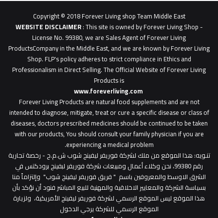
0627
1
Copyright © 2018 Forever Living shop Team Middle East
0627u0628
WEBSITE DISCLAIMER
: This site is owned by Forever Living Shop -
License No. 99380, we are Sales Agent of Forever Living
ProductsCompany in the Middle East, and we are known by Forever Living
Shop. FLP's policy adheres to strict compliance in Ethics and
Professionalism in Direct Selling. The Official Website of Forever Living
Products is
www.foreverliving.com
​
Forever Living Products are natural food supplements and are not
intended to diagnose, mitigate, treat or cure a specific disease or class of
diseases, doctors prescribed medicines should be continued to be taken
with our products, You should consult your family physician if you are
experiencing a medical problem.
تنـويه
: هذا الموقع من ملك لشركة فوريفر ليفينج شوب ش.م.ح - رخصة تجارية
رقم 99380، نحن وكلاء أعمال ومبيعات شركة فوريفر لبفينج برودكتس في
الشرق الاوسط والمعروفين باسم " فريق فوريفر ليفينج شوب" وإلتزاماً منا
بسياسة الشركة والمعايير الاخلاقية والمهنية للبيع المباشر فنود أن نؤكد بأن
هذا الموقع ليس الموقع الرسمي لشركة فوريفر ليفينج الأمريكية، ولزيارة
الموقع الرسمي للشركة يرجي الدخول