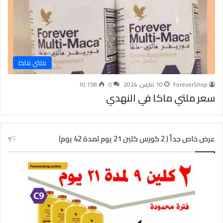
ملتي ماكا
ForeverShop
10 مارس، 2024
0
10٬158
سعر ملتي ماكا في النهدي
عرض خاص جداً ( 2 كورس كلين 21 يوم لمدة 42 يوم)