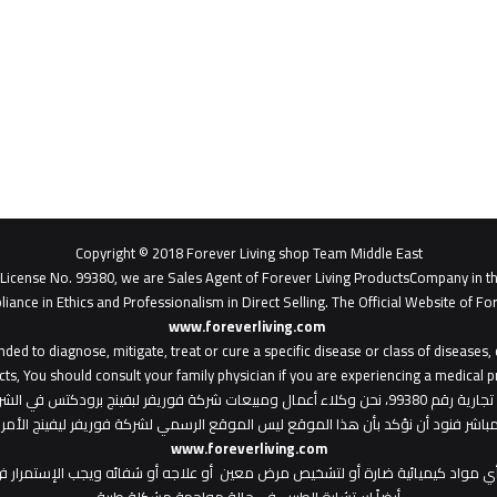
Copyright © 2018 Forever Living shop Team Middle East
- License No. 99380, we are Sales Agent of Forever Living ProductsCompany in t
liance in Ethics and Professionalism in Direct Selling. The Official Website of For
www.foreverliving.com
​
ded to diagnose, mitigate, treat or cure a specific disease or class of diseases
ts, You should consult your family physician if you are experiencing a medical p
: هذا الموقع من ملك لشركة فوريفر ليفينج شوب ش.م.ح - رخصة تجارية رقم 99380، نحن وكلاء أعمال ومبي
المباشر فنود أن نؤكد بأن هذا الموقع ليس الموقع الرسمي لشركة فوريفر ليفينج الأ
www.foreverliving.com
أي مواد كيميائية ضارة أو لتشخيص مرض معين أو علاجه أو شفائه ويجب الإستمرار في