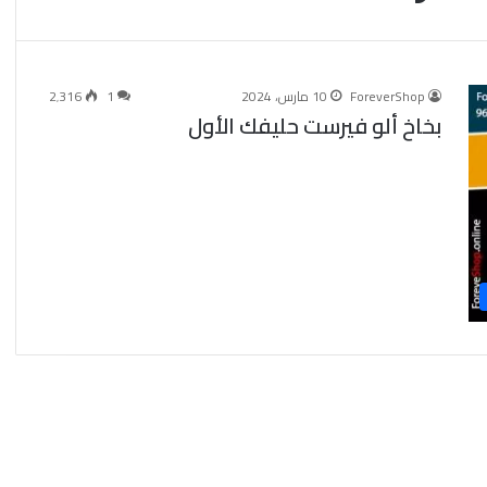
ForeverShop
10 مارس، 2024
1
2٬316
بخاخ ألو فيرست حليفك الأول