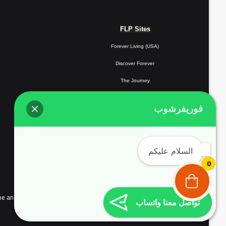
FLP Sites
Forever Living (USA)
Discover Forever
The Journey
Forever Resorts
فوريفرشوب
Forever
Giving
Forever Fotos
السلام عليكم
FLP Tools
0
the people of continental Europe and Complyed with EU user consent policy EU Cookie Law
تواصل معنا واتساب