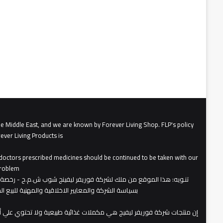
he Middle East, and we are known by Forever Living Shop. FLP's policy
ever Living Products is
, doctors prescribed medicines should be continued to be taken with our
roblem.
تنـويه
بسياسة الشركة والمعايير الاخلاقية والمهنية للبيع 
​إن منتجات شركة فوريفر ليفيج هي مكملات غذائية طبيعية ولا تحتوي علي 