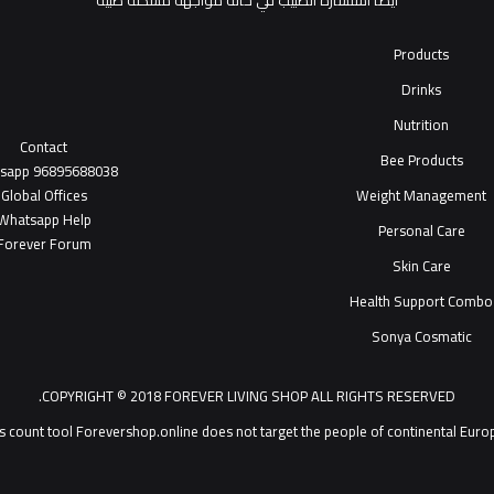
أيضاً استشارة الطبيب في حالة مواجهة مشكلة طبية
Products
Drinks
Nutrition
Contact
Bee Products
tsapp
96895688038
Global Offices
Weight Management
W
ha
t
sapp Help
Personal Care
Forever Forum
Skin Care
Health Support Combo
Sonya Cosmatic
COPYRIGHT © 2018 FOREVER LIVING SHOP ALL RIGHTS RESERVED.
Forevershop.online does not target  يمكنك التحدث مع خدمة عملاء ®Forever Living Products shop 2026
s count tool