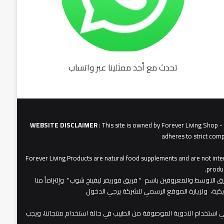
تحدث مع أحد ممثلينا عبر واتساب
fu062b
6u0627
631
3u0627u0628
WEBSITE DISCLAIMER
: This site is owned by Forever Living Shop 
adheres to strict comp
Forever Living Products are natural food supplements and are not inten
produc
عات شركة فوريفر لبفينج برودكتس في الشرق الاوسط والمعروفين باسم " فريق فوريفر ليفينج شوب" وإلتزاماً منا
مريكية، ولزيارة الموقع الرسمي للشركة يرجي الدخول
 استخدام الادوية الموصوفة من الطبيب في حالة استخدام منتجاتنا، ويجب