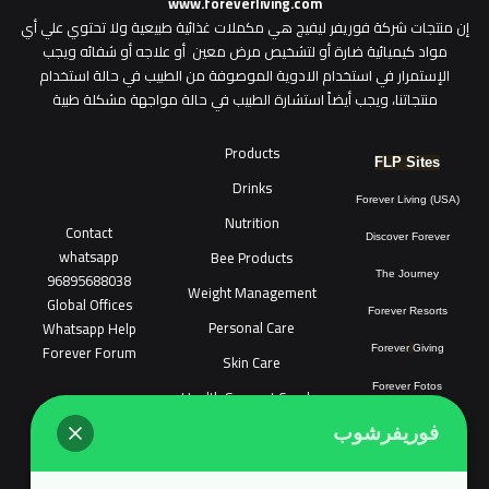
www.foreverliving.com
​إن منتجات شركة فوريفر ليفيج هي مكملات غذائية طبيعية ولا تحتوي علي أي
مواد كيميائية ضارة أو لتشخيص مرض معين أو علاجه أو شفائه ويجب
الإستمرار في استخدام الادوية الموصوفة من الطبيب في حالة استخدام
منتجاتنا، ويجب أيضاً استشارة الطبيب في حالة مواجهة مشكلة طبية
Products
FLP Sites
Drinks
Forever Living (USA)
Nutrition
Contact
Discover Forever
whatsapp
Bee Products
96895688038
The Journey
Weight Management
Global Offices
Forever Resorts
Personal Care
W
ha
t
sapp Help
Forever Forum
Forever
Giving
Skin Care
Forever Fotos
Health Support Combo
FLP Tools
Sonya Cosmatic
فوريفرشوب