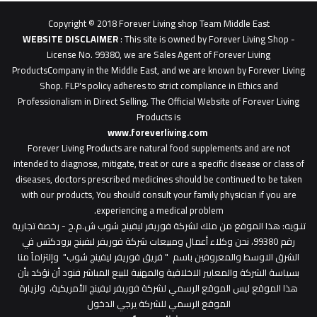
0627
1
Copyright © 2018 Forever Living shop Team Middle East
0627u0628
WEBSITE DISCLAIMER
: This site is owned by Forever Living Shop -
License No. 99380, we are Sales Agent of Forever Living
ProductsCompany in the Middle East, and we are known by Forever Living
Shop. FLP's policy adheres to strict compliance in Ethics and
Professionalism in Direct Selling. The Official Website of Forever Living
Products is
www.foreverliving.com
​
Forever Living Products are natural food supplements and are not
intended to diagnose, mitigate, treat or cure a specific disease or class of
diseases, doctors prescribed medicines should be continued to be taken
with our products, You should consult your family physician if you are
experiencing a medical problem.
تنـويه
: هذا الموقع من ملك لشركة فوريفر ليفينج شوب ش.م.ح - رخصة تجارية
رقم 99380، نحن وكلاء أعمال ومبيعات شركة فوريفر لبفينج برودكتس في
الشرق الاوسط والمعروفين باسم " فريق فوريفر ليفينج شوب" وإلتزاماً منا
بسياسة الشركة والمعايير الاخلاقية والمهنية للبيع المباشر فنود أن نؤكد بأن
هذا الموقع ليس الموقع الرسمي لشركة فوريفر ليفينج الأمريكية، ولزيارة
الموقع الرسمي للشركة يرجي الدخول