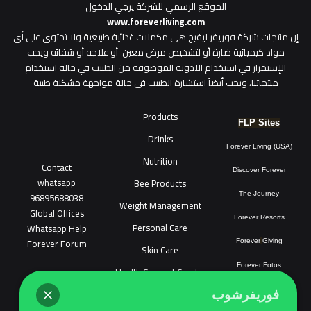
الموقع الرسمي للشركة يرجي الدخول
www.foreverliving.com
​إن منتجات شركة فوريفر ليفيج هي مكملات غذائية طبيعية ولا تحتوي علي أي
مواد كيميائية ضارة أو لتشخيص مرض معين أو علاجه أو شفائه ويجب
الإستمرار في استخدام الادوية الموصوفة من الطبيب في حالة استخدام
منتجاتنا، ويجب أيضاً استشارة الطبيب في حالة مواجهة مشكلة طبية
Products
FLP Sites
Drinks
Forever Living (USA)
Nutrition
Contact
Discover Forever
whatsapp
Bee Products
96895688038
The Journey
Weight Management
Global Offices
Forever Resorts
Personal Care
W
ha
t
sapp Help
Forever Forum
Forever
Giving
Skin Care
Forever Fotos
Health Support Combo
FLP Tools
Sonya Cosmatic
فوريفرشوب