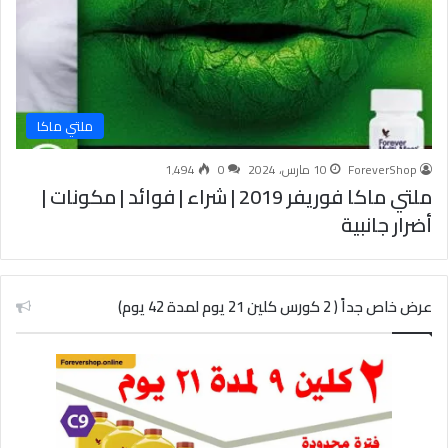
ملتي ماكا
ForeverShop
10 مارس، 2024
0
1٬494
ملتي ماكا فوريفر 2019 | شراء | فوائد | مكونات |
أضرار جانبية
عرض خاص جداً ( 2 كورس كلين 21 يوم لمدة 42 يوم)