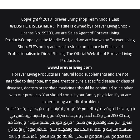
62b
0627
1
Copyright © 2018 Forever Living shop Team Middle East
0627u0628
WEBSITE DISCLAIMER
: This site is owned by Forever Living Shop -
License No. 99380, we are Sales Agent of Forever Living
ProductsCompany in the Middle East, and we are known by Forever Living
Shop. FLP's policy adheres to strict compliance in Ethics and
Professionalism in Direct Selling. The Official Website of Forever Living
Products is
www.foreverliving.com
​
Forever Living Products are natural food supplements and are not
intended to diagnose, mitigate, treat or cure a specific disease or class of
diseases, doctors prescribed medicines should be continued to be taken
with our products, You should consult your family physician if you are
experiencing a medical problem.
تنـويه
: هذا الموقع من ملك لشركة فوريفر ليفينج شوب ش.م.ح - رخصة تجارية
رقم 99380، نحن وكلاء أعمال ومبيعات شركة فوريفر لبفينج برودكتس في
الشرق الاوسط والمعروفين باسم " فريق فوريفر ليفينج شوب" وإلتزاماً منا
بسياسة الشركة والمعايير الاخلاقية والمهنية للبيع المباشر فنود أن نؤكد بأن
هذا الموقع ليس الموقع الرسمي لشركة فوريفر ليفينج الأمريكية، ولزيارة