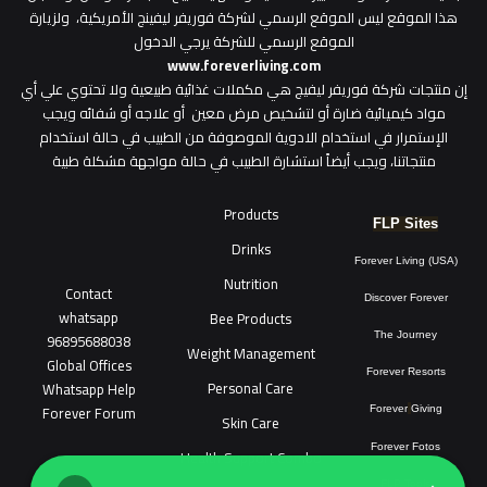
هذا الموقع ليس الموقع الرسمي لشركة فوريفر ليفينج الأمريكية، ولزيارة
الموقع الرسمي للشركة يرجي الدخول
www.foreverliving.com
​إن منتجات شركة فوريفر ليفيج هي مكملات غذائية طبيعية ولا تحتوي علي أي
مواد كيميائية ضارة أو لتشخيص مرض معين أو علاجه أو شفائه ويجب
الإستمرار في استخدام الادوية الموصوفة من الطبيب في حالة استخدام
منتجاتنا، ويجب أيضاً استشارة الطبيب في حالة مواجهة مشكلة طبية
Products
FLP Sites
Drinks
Forever Living (USA)
Nutrition
Contact
Discover Forever
whatsapp
Bee Products
96895688038
The Journey
Weight Management
Global Offices
Forever Resorts
Personal Care
W
ha
t
sapp Help
Forever Forum
Forever
Giving
Skin Care
Forever Fotos
Health Support Combo
FLP Tools