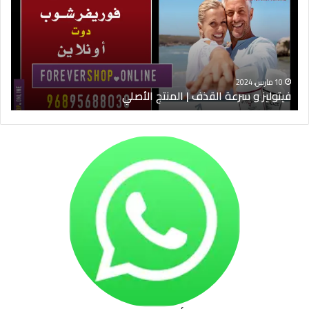
القذف
في
|
الس
المنتج
ود
الأصلي
الخ
10 مارس، 2024
فيتوليز و سرعة القذف | المنتج الأصلي
شرا