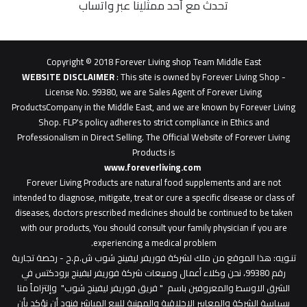
تحدث مع أحد ممثلينا عبر واتساب
62b
0627
1
Copyright © 2018 Forever Living shop Team Middle East
0627u0628
WEBSITE DISCLAIMER
: This site is owned by Forever Living Shop -
License No. 99380, we are Sales Agent of Forever Living
ProductsCompany in the Middle East, and we are known by Forever Living
Shop. FLP's policy adheres to strict compliance in Ethics and
Professionalism in Direct Selling. The Official Website of Forever Living
Products is
www.foreverliving.com
​
Forever Living Products are natural food supplements and are not
intended to diagnose, mitigate, treat or cure a specific disease or class of
diseases, doctors prescribed medicines should be continued to be taken
with our products, You should consult your family physician if you are
experiencing a medical problem.
تنـويه
: هذا الموقع من ملك لشركة فوريفر ليفينج شوب ش.م.ح - رخصة تجارية
رقم 99380، نحن وكلاء أعمال ومبيعات شركة فوريفر لبفينج برودكتس في
الشرق الاوسط والمعروفين باسم " فريق فوريفر ليفينج شوب" وإلتزاماً منا
بسياسة الشركة والمعايير الاخلاقية والمهنية للبيع المباشر فنود أن نؤكد بأن