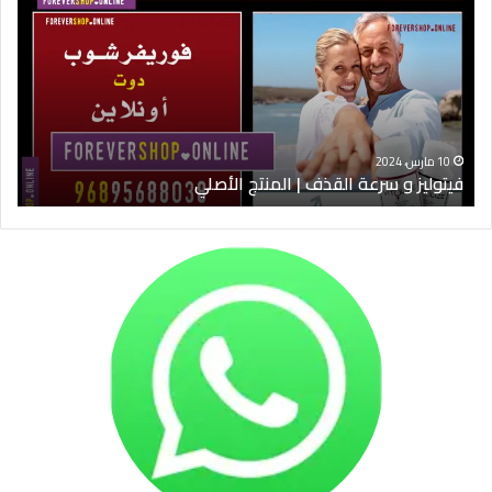
سرعة
9
القذف
في
|
الس
المنتج
ود
الأصلي
الخ
10 مارس، 2024
فيتوليز و سرعة القذف | المنتج الأصلي
شرا