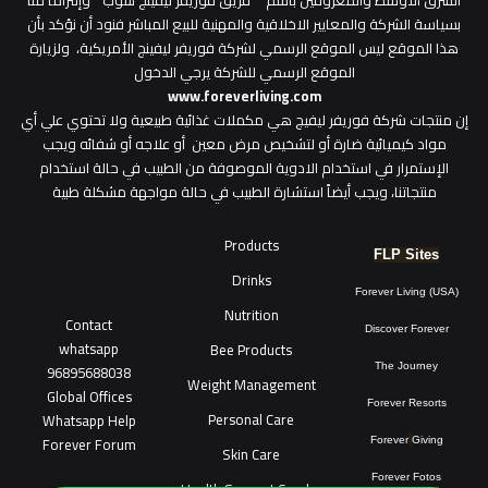
الشرق الاوسط والمعروفين باسم " فريق فوريفر ليفينج شوب" وإلتزاماً منا
بسياسة الشركة والمعايير الاخلاقية والمهنية للبيع المباشر فنود أن نؤكد بأن
هذا الموقع ليس الموقع الرسمي لشركة فوريفر ليفينج الأمريكية، ولزيارة
الموقع الرسمي للشركة يرجي الدخول
www.foreverliving.com
​إن منتجات شركة فوريفر ليفيج هي مكملات غذائية طبيعية ولا تحتوي علي أي
مواد كيميائية ضارة أو لتشخيص مرض معين أو علاجه أو شفائه ويجب
الإستمرار في استخدام الادوية الموصوفة من الطبيب في حالة استخدام
منتجاتنا، ويجب أيضاً استشارة الطبيب في حالة مواجهة مشكلة طبية
Products
FLP Sites
Drinks
Forever Living (USA)
Nutrition
Contact
Discover Forever
whatsapp
Bee Products
96895688038
The Journey
Weight Management
Global Offices
Forever Resorts
Personal Care
W
ha
t
sapp Help
Forever Forum
Forever
Giving
Skin Care
Forever Fotos