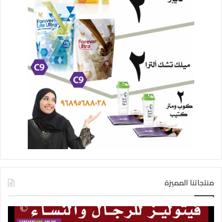
منتجاتنا المميزة
فيتوليز
شرا
و
كلي