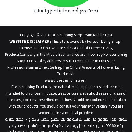
تحدث مع أحد ممثلينا عبر واتساب
62b
0627
1
Copyright © 2018 Forever Living shop Team Middle East
0627u0628
WEBSITE DISCLAIMER
: This site is owned by Forever Living Shop -
License No. 99380, we are Sales Agent of Forever Living
ProductsCompany in the Middle East, and we are known by Forever Living
Shop. FLP's policy adheres to strict compliance in Ethics and
Professionalism in Direct Selling. The Official Website of Forever Living
Products is
www.foreverliving.com
​
Forever Living Products are natural food supplements and are not
intended to diagnose, mitigate, treat or cure a specific disease or class of
diseases, doctors prescribed medicines should be continued to be taken
with our products, You should consult your family physician if you are
experiencing a medical problem.
تنـويه
: هذا الموقع من ملك لشركة فوريفر ليفينج شوب ش.م.ح - رخصة تجارية
رقم 99380، نحن وكلاء أعمال ومبيعات شركة فوريفر لبفينج برودكتس في