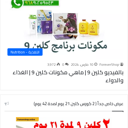
التغذية - Nutrition
ForeverShop
10 مارس، 2024
0
3٬972
بالفيديو كلين 9 | ماهي مكونات كلين 9 | الغذاء
والدواء
عرض خاص جداً ( 2 كورس كلين 21 يوم لمدة 42 يوم)