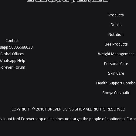
أيضاً استشارة الطبيب في حالة مواجهة مشكلة طبية
Products
Drinks
Nutrition
Contact
Bee Products
tsapp
96895688038
Global Offices
Weight Management
W
ha
t
sapp Help
Personal Care
Forever Forum
Skin Care
Health Support Combo
Sonya Cosmatic
COPYRIGHT © 2018 FOREVER LIVING SHOP ALL RIGHTS RESERVED.
Forevershop.online does not target  يمكنك التحدث مع خدمة عملاء ®Forever Living Products shop 2026
s count tool