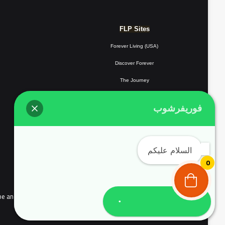
FLP Sites
Forever Living (USA)
Discover Forever
The Journey
Forever Resorts
فوريفرشوب
Forever
Giving
Forever Fotos
السلام عليكم
FLP Tools
0
the people of continental Europe and Complyed with EU user consent policy EU Cookie Law
تواصل معنا واتساب