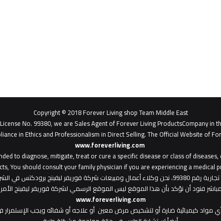
Copyright © 2018 Forever Living shop Team Middle East
- License No. 99380, we are Sales Agent of Forever Living ProductsCompany in t
liance in Ethics and Professionalism in Direct Selling. The Official Website of For
www.foreverliving.com
​
ded to diagnose, mitigate, treat or cure a specific disease or class of diseases
ts, You should consult your family physician if you are experiencing a medical p
: هذا الموقع من ملك لشركة فوريفر ليفينج شوب ش.م.ح - رخصة تجارية رقم 99380، نحن وكلاء أعمال ومبي
المباشر فنود أن نؤكد بأن هذا الموقع ليس الموقع الرسمي لشركة فوريفر ليفينج الأ
www.foreverliving.com
أي مواد كيميائية ضارة أو لتشخيص مرض معين أو علاجه أو شفائه ويجب الإستمرار في