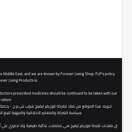
he Middle East, and we are known by Forever Living Shop. FLP's policy
ever Living Products is
, doctors prescribed medicines should be continued to be taken with our
roblem.
تنـويه
بسياسة الشركة والمعايير الاخلاقية والمهنية للبيع 
​إن منتجات شركة فوريفر ليفيج هي مكملات غذائية طبيعية ولا تحتوي علي 