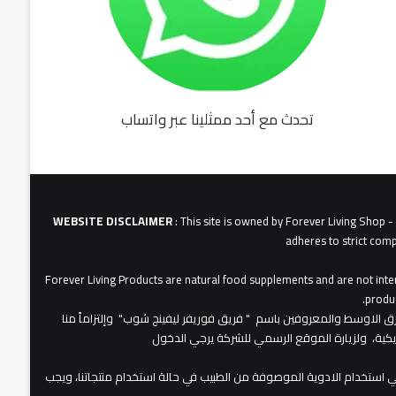
تحدث مع أحد ممثلينا عبر واتساب
fu062b
6u0627
631
3u0627u0628
WEBSITE DISCLAIMER
: This site is owned by Forever Living Shop 
adheres to strict comp
Forever Living Products are natural food supplements and are not inten
produc
عات شركة فوريفر لبفينج برودكتس في الشرق الاوسط والمعروفين باسم " فريق فوريفر ليفينج شوب" وإلتزاماً منا
مريكية، ولزيارة الموقع الرسمي للشركة يرجي الدخول
 استخدام الادوية الموصوفة من الطبيب في حالة استخدام منتجاتنا، ويجب