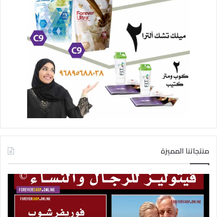
منتجاتنا المميزة
راء
فيتوليز
لين
و
9
سرعة
في
القذف