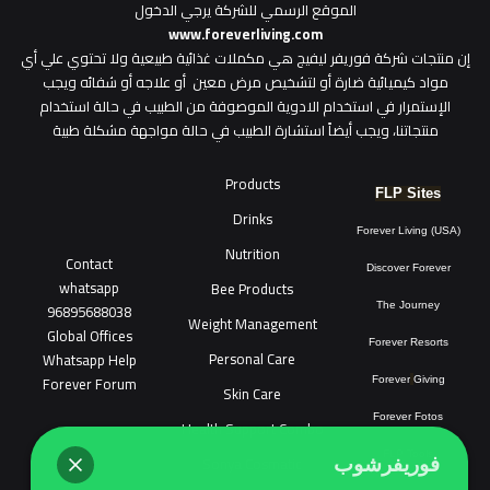
الموقع الرسمي للشركة يرجي الدخول
www.foreverliving.com
​إن منتجات شركة فوريفر ليفيج هي مكملات غذائية طبيعية ولا تحتوي علي أي
مواد كيميائية ضارة أو لتشخيص مرض معين أو علاجه أو شفائه ويجب
الإستمرار في استخدام الادوية الموصوفة من الطبيب في حالة استخدام
منتجاتنا، ويجب أيضاً استشارة الطبيب في حالة مواجهة مشكلة طبية
Products
FLP Sites
Drinks
Forever Living (USA)
Nutrition
Contact
Discover Forever
whatsapp
Bee Products
96895688038
The Journey
Weight Management
Global Offices
Forever Resorts
Personal Care
W
ha
t
sapp Help
Forever Forum
Forever
Giving
Skin Care
Forever Fotos
Health Support Combo
FLP Tools
Sonya Cosmatic
فوريفرشوب