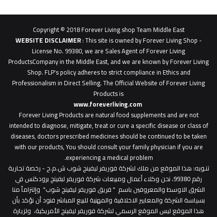
62b
0627
1
Copyright © 2018 Forever Living shop Team Middle East
0627u0628
WEBSITE DISCLAIMER
: This site is owned by Forever Living Shop -
License No. 99380, we are Sales Agent of Forever Living
ProductsCompany in the Middle East, and we are known by Forever Living
Shop. FLP's policy adheres to strict compliance in Ethics and
Professionalism in Direct Selling. The Official Website of Forever Living
Products is
www.foreverliving.com
​
Forever Living Products are natural food supplements and are not
intended to diagnose, mitigate, treat or cure a specific disease or class of
diseases, doctors prescribed medicines should be continued to be taken
with our products, You should consult your family physician if you are
experiencing a medical problem.
تنـويه
: هذا الموقع من ملك لشركة فوريفر ليفينج شوب ش.م.ح - رخصة تجارية
رقم 99380، نحن وكلاء أعمال ومبيعات شركة فوريفر لبفينج برودكتس في
الشرق الاوسط والمعروفين باسم " فريق فوريفر ليفينج شوب" وإلتزاماً منا
بسياسة الشركة والمعايير الاخلاقية والمهنية للبيع المباشر فنود أن نؤكد بأن
هذا الموقع ليس الموقع الرسمي لشركة فوريفر ليفينج الأمريكية، ولزيارة