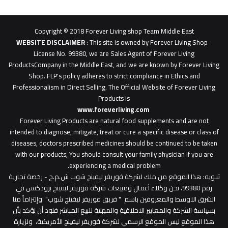
62b
0627
1
Copyright © 2018 Forever Living shop Team Middle East
0627u0628
WEBSITE DISCLAIMER
: This site is owned by Forever Living Shop -
License No. 99380, we are Sales Agent of Forever Living
ProductsCompany in the Middle East, and we are known by Forever Living
Shop. FLP's policy adheres to strict compliance in Ethics and
Professionalism in Direct Selling. The Official Website of Forever Living
Products is
www.foreverliving.com
​
Forever Living Products are natural food supplements and are not
intended to diagnose, mitigate, treat or cure a specific disease or class of
diseases, doctors prescribed medicines should be continued to be taken
with our products, You should consult your family physician if you are
experiencing a medical problem.
تنـويه
: هذا الموقع من ملك لشركة فوريفر ليفينج شوب ش.م.ح - رخصة تجارية
رقم 99380، نحن وكلاء أعمال ومبيعات شركة فوريفر لبفينج برودكتس في
الشرق الاوسط والمعروفين باسم " فريق فوريفر ليفينج شوب" وإلتزاماً منا
بسياسة الشركة والمعايير الاخلاقية والمهنية للبيع المباشر فنود أن نؤكد بأن
هذا الموقع ليس الموقع الرسمي لشركة فوريفر ليفينج الأمريكية، ولزيارة