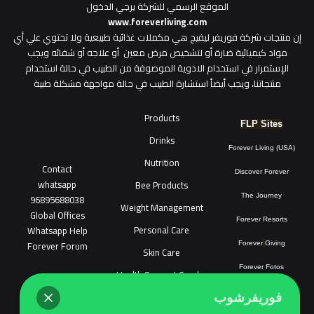
الموقع الرسمي للشركة يرجي الدخول
www.foreverliving.com
​إن منتجات شركة فوريفر ليفيج هي مكملات غذائية طبيعية ولا تحتوي علي أي
مواد كيميائية ضارة أو لتشخيص مرض معين أو علاجه أو شفائه ويجب
الإستمرار في استخدام الادوية الموصوفة من الطبيب في حالة استخدام
منتجاتنا، ويجب أيضاً استشارة الطبيب في حالة مواجهة مشكلة طبية
Products
FLP Sites
Drinks
Forever Living (USA)
Nutrition
Contact
Discover Forever
whatsapp
Bee Products
96895688038
The Journey
Weight Management
Global Offices
Forever Resorts
Personal Care
W
ha
t
sapp Help
Forever Forum
Forever
Giving
Skin Care
Forever Fotos
Health Support Combo
FLP Tools
Sonya Cosmatic
فوريفرشوب