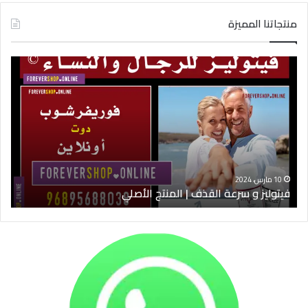
منتجاتنا المميزة
فيتوليز
شرا
و
كلي
سرعة
9
القذف
في
|
الس
المنتج
ود
الأصلي
الخ
10 مارس، 2024
فيتوليز و سرعة القذف | المنتج الأصلي
شرا