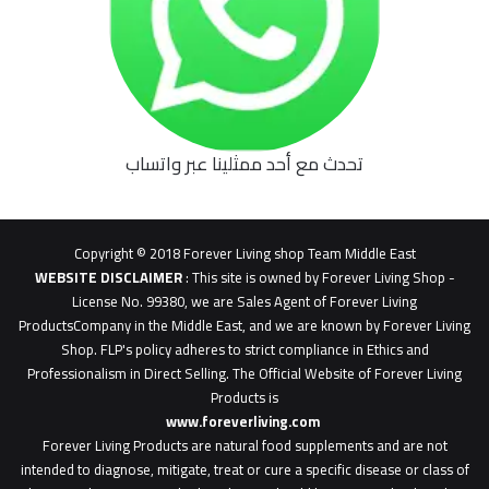
تحدث مع أحد ممثلينا عبر واتساب
62b
0627
1
Copyright © 2018 Forever Living shop Team Middle East
0627u0628
WEBSITE DISCLAIMER
: This site is owned by Forever Living Shop -
License No. 99380, we are Sales Agent of Forever Living
ProductsCompany in the Middle East, and we are known by Forever Living
Shop. FLP's policy adheres to strict compliance in Ethics and
Professionalism in Direct Selling. The Official Website of Forever Living
Products is
www.foreverliving.com
​
Forever Living Products are natural food supplements and are not
intended to diagnose, mitigate, treat or cure a specific disease or class of