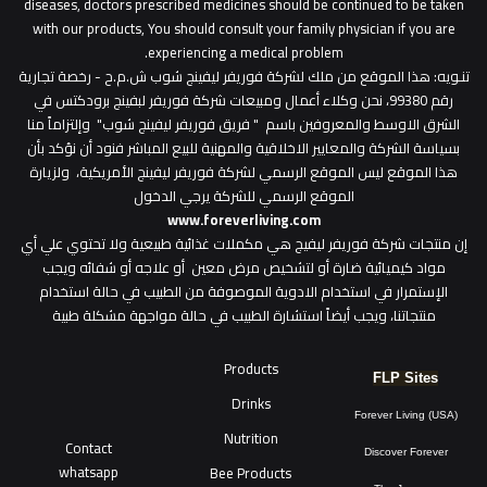
diseases, doctors prescribed medicines should be continued to be taken
with our products, You should consult your family physician if you are
experiencing a medical problem.
تنـويه
: هذا الموقع من ملك لشركة فوريفر ليفينج شوب ش.م.ح - رخصة تجارية
رقم 99380، نحن وكلاء أعمال ومبيعات شركة فوريفر لبفينج برودكتس في
الشرق الاوسط والمعروفين باسم " فريق فوريفر ليفينج شوب" وإلتزاماً منا
بسياسة الشركة والمعايير الاخلاقية والمهنية للبيع المباشر فنود أن نؤكد بأن
هذا الموقع ليس الموقع الرسمي لشركة فوريفر ليفينج الأمريكية، ولزيارة
الموقع الرسمي للشركة يرجي الدخول
www.foreverliving.com
​إن منتجات شركة فوريفر ليفيج هي مكملات غذائية طبيعية ولا تحتوي علي أي
مواد كيميائية ضارة أو لتشخيص مرض معين أو علاجه أو شفائه ويجب
الإستمرار في استخدام الادوية الموصوفة من الطبيب في حالة استخدام
منتجاتنا، ويجب أيضاً استشارة الطبيب في حالة مواجهة مشكلة طبية
Products
FLP Sites
Drinks
Forever Living (USA)
Nutrition
Contact
Discover Forever
whatsapp
Bee Products